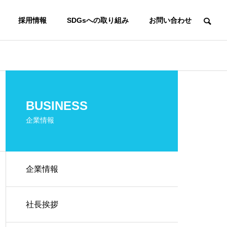
採用情報
SDGsへの取り組み
お問い合わせ
OVERVIEW
BUSINESS
会社概要
企業情報
企業情報
Associated Company
関連会社
事
資格・重機・表彰
社長挨拶
al
on
certification