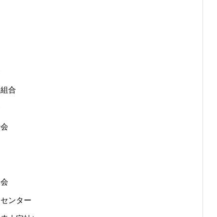
会
済組合
会
士会
協会
進センター