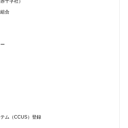
本赤十字社）
同組合
ター
テム（CCUS）登録